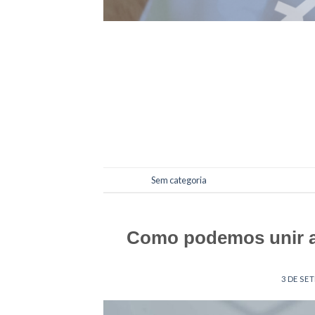
Você sabia que a função de seu ar-condicio
responsável por filtrar o ar, retendo impure
higienizar o aparelho regularmente implica
utiliza.
Postado em
Sem categoria
Como podemos unir ar
POSTED ON
3 DE SE