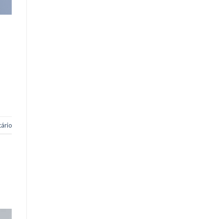
ão
ário