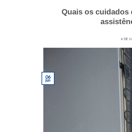
Quais os cuidados 
assistên
POSTED ON
6 DE 
06
jun