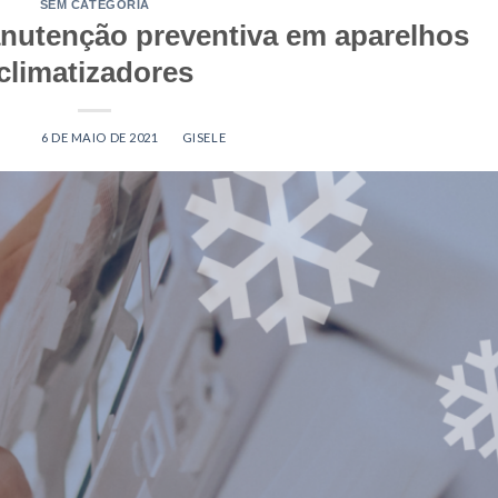
SEM CATEGORIA
nutenção preventiva em aparelhos
climatizadores
ED ON
6 DE MAIO DE 2021
BY
GISELE