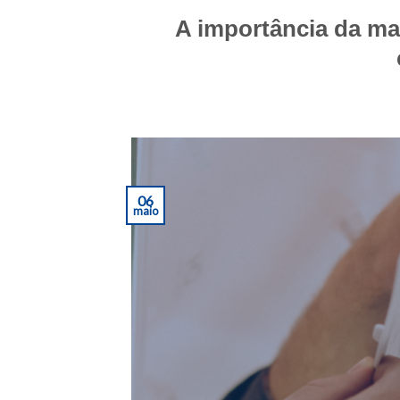
A importância da ma
POST
06
maio