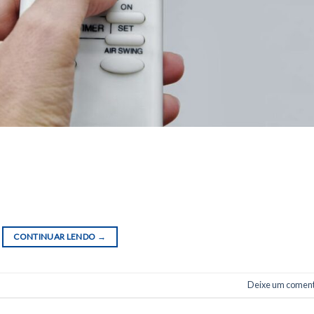
uito presente no cotidiano das pessoas. Este termo é utilizado par
sentido de não agredir o meio ambiente, preservando os recursos
o a produção de lixo. Praticar este hábito em casa será muito simp
CONTINUAR LENDO
→
Deixe um coment