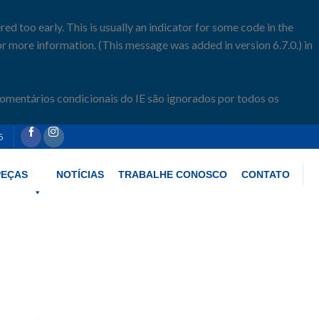
d too early. This is usually an indicator for some code in the
r more information. (This message was added in version 6.7.0.) in
comentários condicionais do IE são ignorados por todos os
5
PEÇAS
NOTÍCIAS
TRABALHE CONOSCO
CONTATO
ome/klimacoldrefrigeracao/www/wp-includes/functions.php
on line
6170