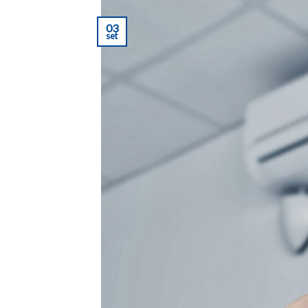
03
set