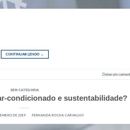
nado não é apenas climatizar o ambiente? O aparelho também é
zas e germes em seu filtro. Daí a importância de sua manutenção. N
 tanto em problemas técnicos quanto em risco à saúde de quem o
CONTINUAR LENDO
→
Deixe um coment
SEM CATEGORIA
-condicionado e sustentabilidade?
TEMBRO DE 2019
BY
FERNANDA ROCHA CARVALHO