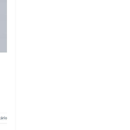
a
les
ário