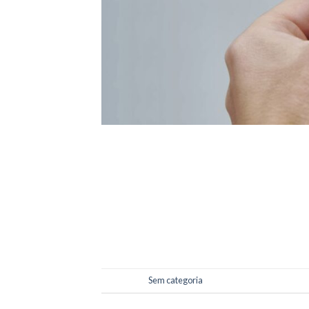
Hoje em dia, a sustentabilidade é um tema m
definir ações e atividades que caminham no 
naturais para as gerações futuras e reduzind
[…]
Postado em
Sem categoria