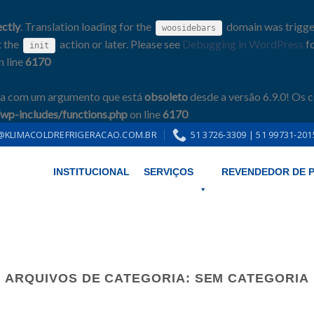
ectly
. Translation loading for the
domain was triggere
woosidebars
t the
action or later. Please see
Debugging in WordPress
fo
init
n line
6170
da com um argumento que está
obsoleto
desde a versão 6.9.0! Os 
p-includes/functions.php
on line
6170
KLIMACOLDREFRIGERACAO.COM.BR
51 3726-3309 | 51 99731-201
INSTITUCIONAL
SERVIÇOS
REVENDEDOR DE 
title está
obsoleta
desde a versão 6.2.0! Em vez disso, use WP_Query. in
/h
ARQUIVOS DE CATEGORIA:
SEM CATEGORIA