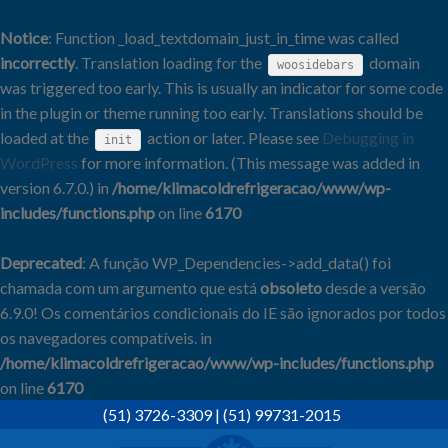
Notice
: Function _load_textdomain_just_in_time was called
incorrectly
. Translation loading for the
domain
woosidebars
was triggered too early. This is usually an indicator for some code
in the plugin or theme running too early. Translations should be
loaded at the
action or later. Please see
Debugging in
init
WordPress
for more information. (This message was added in
version 6.7.0.) in
/home/klimacoldrefrigeracao/www/wp-
includes/functions.php
on line
6170
Deprecated
: A função WP_Dependencies->add_data() foi
chamada com um argumento que está
obsoleto
desde a versão
6.9.0! Os comentários condicionais do IE são ignorados por todos
os navegadores compatíveis. in
/home/klimacoldrefrigeracao/www/wp-includes/functions.php
on line
6170
Skip
(51) 3726-3309
|
(51) 99731-2015
to