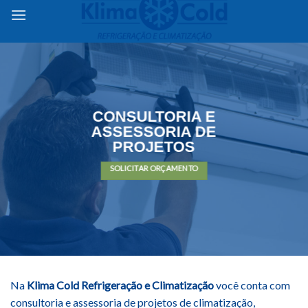
content
CONSULTORIA E
ASSESSORIA DE
PROJETOS
SOLICITAR ORÇAMENTO
Na
Klima Cold Refrigeração e Climatização
você conta com
consultoria e assessoria de projetos de climatização,