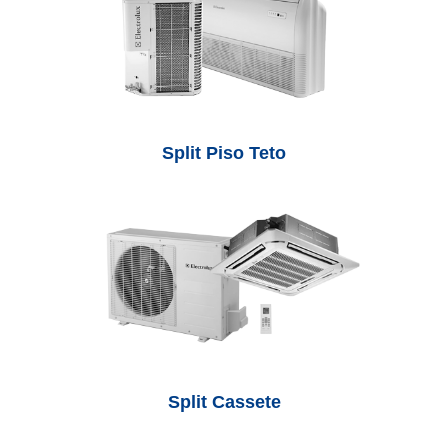
Split
Piso Teto
Split
Cassete