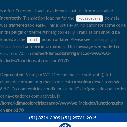
Notice
: Function _load_textdomain_just_in_time was called
incorrectly
. Translation loading for the
domain
woosidebars
was triggered too early. This is usually an indicator for some code
in the plugin or theme running too early. Translations should be
loaded at the
action or later. Please see
Debugging in
init
WordPress
for more information. (This message was added in
version 6.7.0.) in
/home/klimacoldrefrigeracao/www/wp-
includes/functions.php
on line
6170
Deprecated
: A função WP_Dependencies->add_data() foi
chamada com um argumento que está
obsoleto
desde a versão
6.9.0! Os comentários condicionais do IE são ignorados por todos
os navegadores compatíveis. in
/home/klimacoldrefrigeracao/www/wp-includes/functions.php
on line
6170
Skip
(51) 3726-3309
|
(51) 99731-2015
to