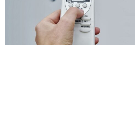
Hoje em dia, a sustentabilidade é um tema muito presente no
cotidiano das pessoas. Este termo é utilizado para definir
ações e atividades que caminham no sentido de não agredir o
meio ambiente, preservando os recursos naturais para as
gerações futuras e reduzindo a produção de lixo.
Praticar este hábito em casa será muito simples se você
seguir as nossas dicas. Sabia que é possível, por exemplo, aliar
ar-condicionado e sustentabilidade? Com a ajuda da
tecnologia, este dispositivo, antes visto como um dos
eletrodomésticos que mais consumiam energia, hoje está