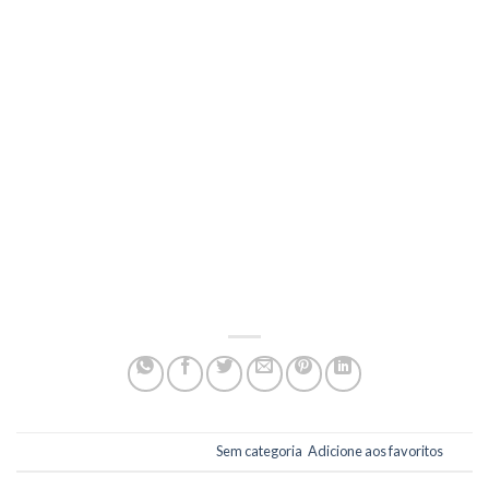
com menos BTUs funcionam de forma satisfatória.
Agora você já sabe que é perfeitamente possível conciliar ar-
condicionado e sustentabilidade e pode aproveitar o controle
da temperatura sem culpa.
Fonte: A.Dias Ar Condicionado blog
Esse registro foi postado em
Sem categoria
.
Adicione aos favoritos
.