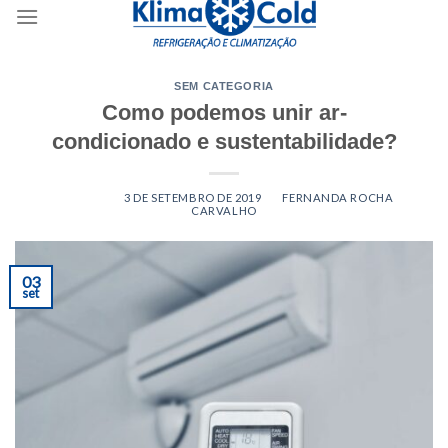
content
SEM CATEGORIA
Como podemos unir ar-
condicionado e sustentabilidade?
POSTED ON
3 DE SETEMBRO DE 2019
BY
FERNANDA ROCHA
CARVALHO
03
set