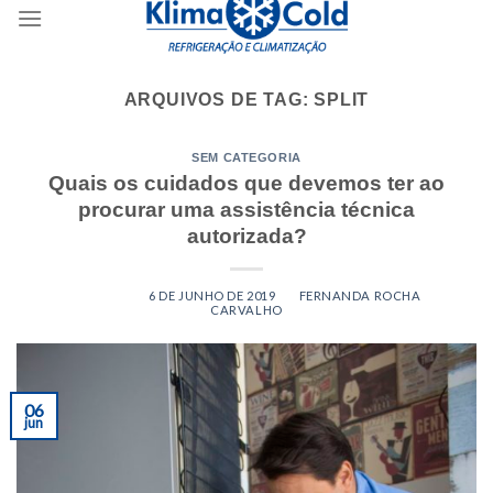
content
ARQUIVOS DE TAG:
SPLIT
SEM CATEGORIA
Quais os cuidados que devemos ter ao
procurar uma assistência técnica
autorizada?
POSTED ON
6 DE JUNHO DE 2019
BY
FERNANDA ROCHA
CARVALHO
06
jun