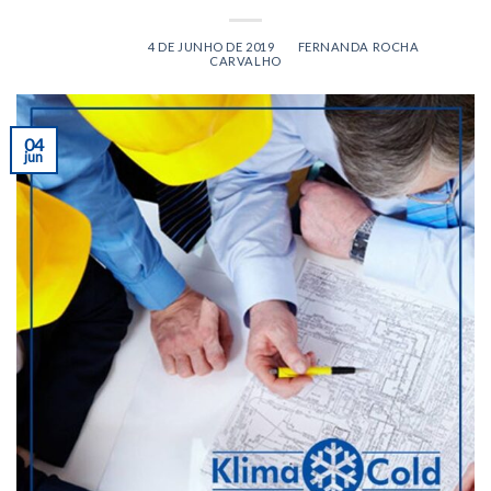
POSTED ON
4 DE JUNHO DE 2019
BY
FERNANDA ROCHA
CARVALHO
04
jun