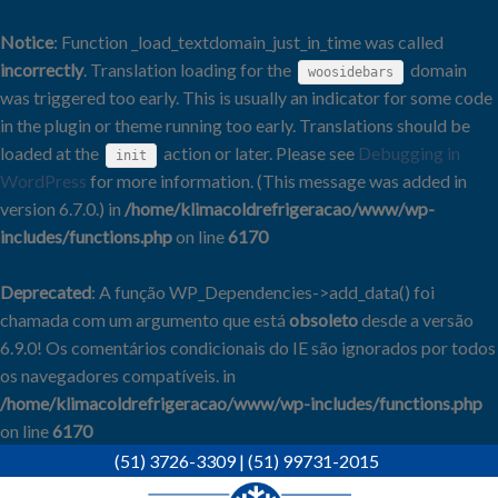
Notice
: Function _load_textdomain_just_in_time was called
incorrectly
. Translation loading for the
domain
woosidebars
was triggered too early. This is usually an indicator for some code
in the plugin or theme running too early. Translations should be
loaded at the
action or later. Please see
Debugging in
init
WordPress
for more information. (This message was added in
version 6.7.0.) in
/home/klimacoldrefrigeracao/www/wp-
includes/functions.php
on line
6170
Deprecated
: A função WP_Dependencies->add_data() foi
chamada com um argumento que está
obsoleto
desde a versão
6.9.0! Os comentários condicionais do IE são ignorados por todos
os navegadores compatíveis. in
/home/klimacoldrefrigeracao/www/wp-includes/functions.php
on line
6170
Skip
(51) 3726-3309
|
(51) 99731-2015
to