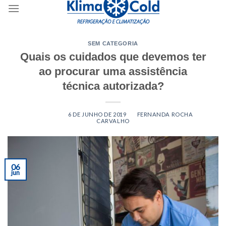
content
SEM CATEGORIA
Quais os cuidados que devemos ter
ao procurar uma assistência
técnica autorizada?
POSTED ON
6 DE JUNHO DE 2019
BY
FERNANDA ROCHA
CARVALHO
06
jun