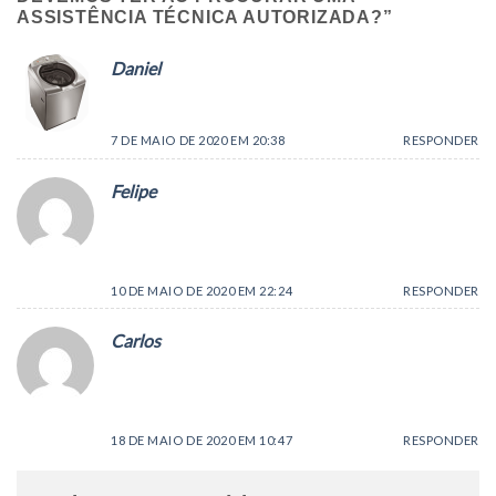
ASSISTÊNCIA TÉCNICA AUTORIZADA?
”
Daniel
says:
Show, exelente o tema abordado
7 DE MAIO DE 2020 EM 20:38
RESPONDER
Felipe
says:
Parabéns, exelente tema abordado, tirou minha
dúvida.
10 DE MAIO DE 2020 EM 22:24
RESPONDER
Carlos
says:
Olá exelente dica, sou seu leitor já há algum
tempo sou fã de seus conteúdos a anos.
18 DE MAIO DE 2020 EM 10:47
RESPONDER