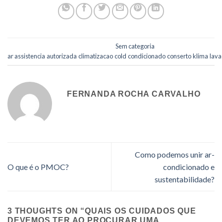
Esse registro foi postado em
Sem categoria
e marcado
ar
,
assistencia
,
autorizada
,
climatizacao
,
cold
,
condicionado
,
conserto
,
klima
,
lav
FERNANDA ROCHA CARVALHO
Como podemos unir ar-
O que é o PMOC?
condicionado e
sustentabilidade?
3 THOUGHTS ON “
QUAIS OS CUIDADOS QUE
DEVEMOS TER AO PROCURAR UMA