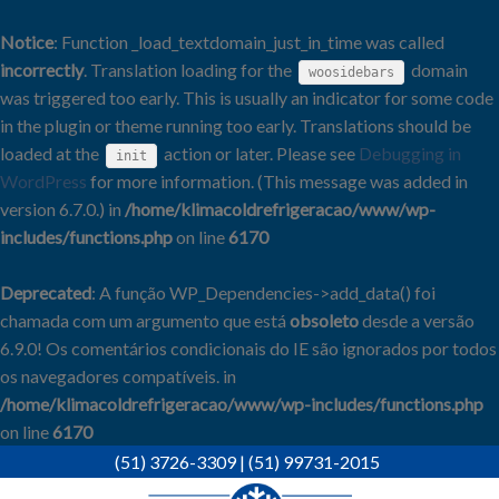
Notice
: Function _load_textdomain_just_in_time was called
incorrectly
. Translation loading for the
domain
woosidebars
was triggered too early. This is usually an indicator for some code
in the plugin or theme running too early. Translations should be
loaded at the
action or later. Please see
Debugging in
init
WordPress
for more information. (This message was added in
version 6.7.0.) in
/home/klimacoldrefrigeracao/www/wp-
includes/functions.php
on line
6170
Deprecated
: A função WP_Dependencies->add_data() foi
chamada com um argumento que está
obsoleto
desde a versão
6.9.0! Os comentários condicionais do IE são ignorados por todos
os navegadores compatíveis. in
/home/klimacoldrefrigeracao/www/wp-includes/functions.php
on line
6170
Skip
(51) 3726-3309
|
(51) 99731-2015
to