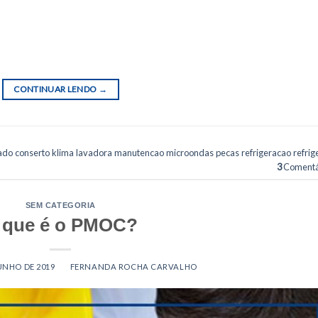
orizadas nem especializadas, você correrá um risco muito grande
em qualidade. Por isso, vamos dar algumas dicas para que você sa
no mercado O tempo no mercado indica que o serviço para onde vo
CONTINUAR LENDO
→
ado
,
conserto
,
klima
,
lavadora
,
manutencao
,
microondas
,
pecas
,
refrigeracao
,
refrig
3
Comentá
SEM CATEGORIA
 que é o PMOC?
JUNHO DE 2019
BY
FERNANDA ROCHA CARVALHO