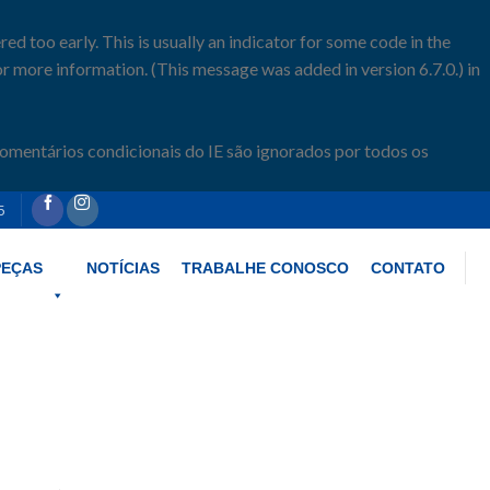
d too early. This is usually an indicator for some code in the
r more information. (This message was added in version 6.7.0.) in
comentários condicionais do IE são ignorados por todos os
5
PEÇAS
NOTÍCIAS
TRABALHE CONOSCO
CONTATO
ome/klimacoldrefrigeracao/www/wp-includes/functions.php
on line
6170