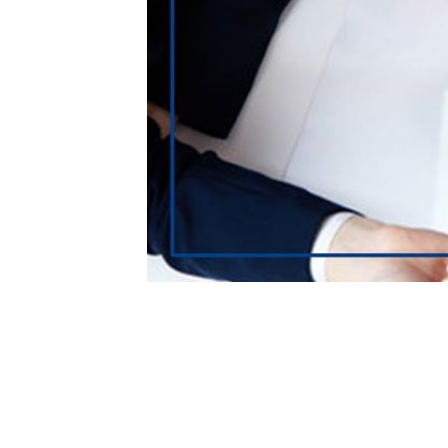
Um assunto que vem causando bastante discu
das empresas que possuem ar condicionado 
execução do PMOC para todos proprietários,
com capacidade acima de 60.000 […]