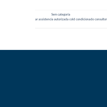
Postado em
Sem categoria
|
Marcado
ar
,
assistencia
,
autorizada
,
cold
,
condicionado
,
consultor