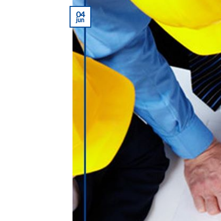
04
jun