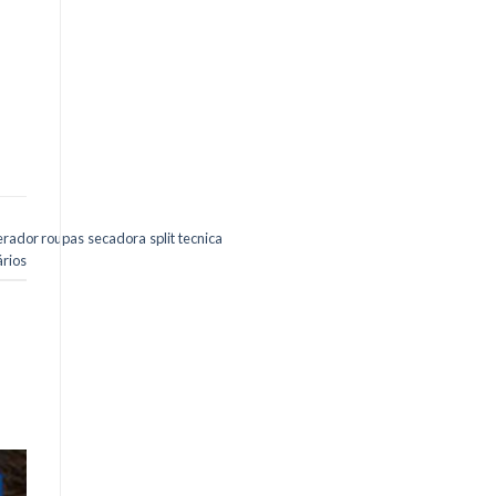
.
iba
cê
erador
,
roupas
,
secadora
,
split
,
tecnica
rios