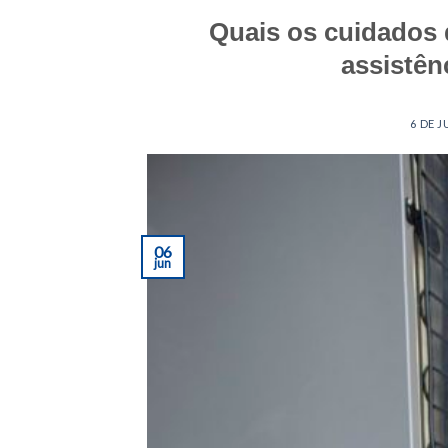
Quais os cuidados 
assistên
POSTED ON
6 DE 
06
jun