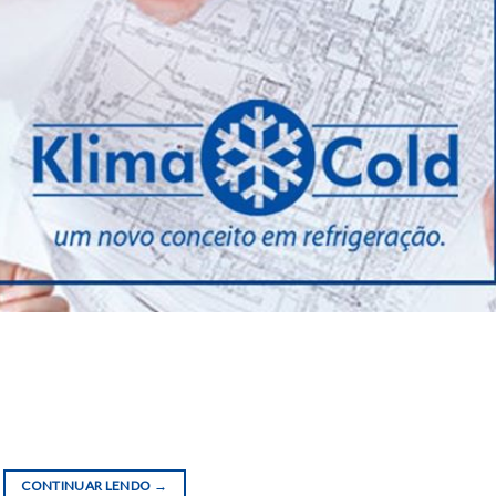
ssão e dúvidas em grande parte dos profissionais de refrigeração
é o PMOC. Foi sancionado em 2018 a lei 13.589 que obriga a
 locatários e propostos, responsáveis por sistema de climatizaç
CONTINUAR LENDO
→