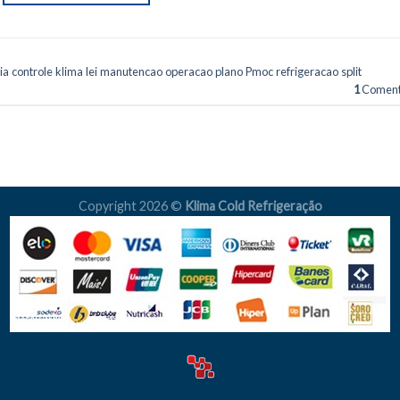
ia
,
controle
,
klima
,
lei
,
manutencao
,
operacao
,
plano
,
Pmoc
,
refrigeracao
,
split
1
Coment
Copyright 2026 ©
Klima Cold Refrigeração