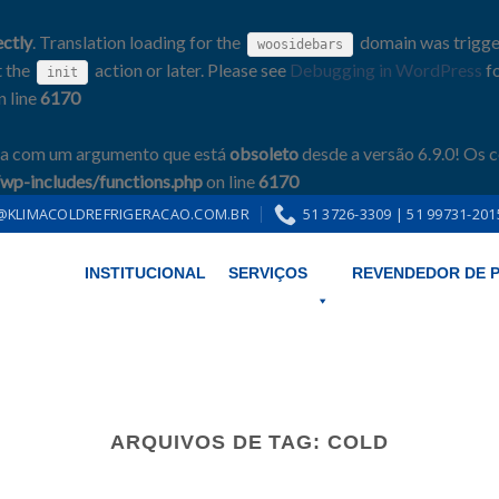
ectly
. Translation loading for the
domain was triggere
woosidebars
t the
action or later. Please see
Debugging in WordPress
fo
init
n line
6170
da com um argumento que está
obsoleto
desde a versão 6.9.0! Os 
p-includes/functions.php
on line
6170
KLIMACOLDREFRIGERACAO.COM.BR
51 3726-3309 | 51 99731-201
INSTITUCIONAL
SERVIÇOS
REVENDEDOR DE 
title está
obsoleta
desde a versão 6.2.0! Em vez disso, use WP_Query. in
/h
ARQUIVOS DE TAG:
COLD