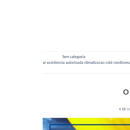
Caso você procure empresas que não são aut
Esses serviços são mais baratos, mas pecam 
escolher a assistência mais segura: Tempo 
está […]
Postado em
Sem categoria
|
Marcado
ar
,
assistencia
,
autorizada
,
climatizacao
,
cold
,
condicion
O
POSTED ON
4 DE 