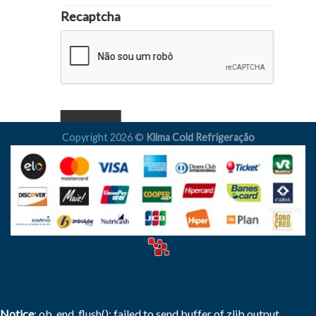
Recaptcha
Copyright 2026 ©
Klima Cold Refrigeração
Notice
: ob_end_flush(): failed to send buffer of zlib output