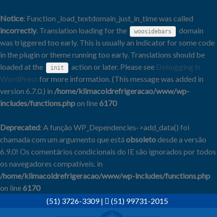
Notice
: Function _load_textdomain_just_in_time was called
incorrectly
. Translation loading for the
domain
woosidebars
was triggered too early. This is usually an indicator for some code
in the plugin or theme running too early. Translations should be
loaded at the
action or later. Please see
Debugging in
init
WordPress
for more information. (This message was added in
version 6.7.0.) in
/home/klimacoldrefrigeracao/www/wp-
includes/functions.php
on line
6170
Deprecated
: A função WP_Dependencies->add_data() foi
chamada com um argumento que está
obsoleto
desde a versão
6.9.0! Os comentários condicionais do IE são ignorados por todos
os navegadores compatíveis. in
/home/klimacoldrefrigeracao/www/wp-includes/functions.php
on line
6170
Skip
(51) 3726-3309
|
(51) 99731-2015
to