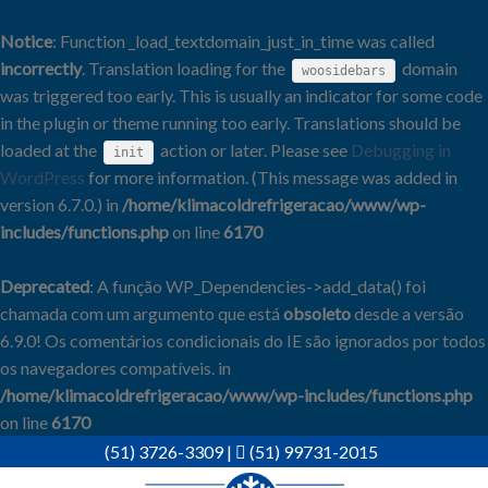
Notice
: Function _load_textdomain_just_in_time was called
incorrectly
. Translation loading for the
domain
woosidebars
was triggered too early. This is usually an indicator for some code
in the plugin or theme running too early. Translations should be
loaded at the
action or later. Please see
Debugging in
init
WordPress
for more information. (This message was added in
version 6.7.0.) in
/home/klimacoldrefrigeracao/www/wp-
includes/functions.php
on line
6170
Deprecated
: A função WP_Dependencies->add_data() foi
chamada com um argumento que está
obsoleto
desde a versão
6.9.0! Os comentários condicionais do IE são ignorados por todos
os navegadores compatíveis. in
/home/klimacoldrefrigeracao/www/wp-includes/functions.php
on line
6170
Skip
(51) 3726-3309
|
(51) 99731-2015
to